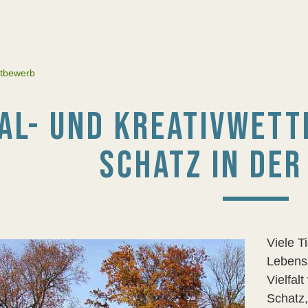
ttbewerb
AL- UND KREATIVWETT
SCHATZ IN DER
Viele T
Lebensr
Vielfal
Schatz,