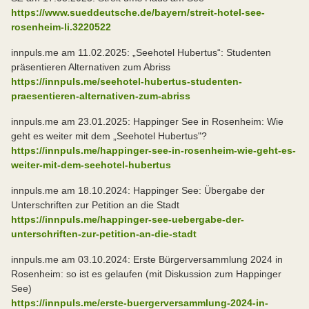
https://www.sueddeutsche.de/bayern/streit-hotel-see-
rosenheim-li.3220522
innpuls.me am 11.02.2025: „Seehotel Hubertus“: Studenten
präsentieren Alternativen zum Abriss
https://innpuls.me/seehotel-hubertus-studenten-
praesentieren-alternativen-zum-abriss
innpuls.me am 23.01.2025: Happinger See in Rosenheim: Wie
geht es weiter mit dem „Seehotel Hubertus"?
https://innpuls.me/happinger-see-in-rosenheim-wie-geht-es-
weiter-mit-dem-seehotel-hubertus
innpuls.me am 18.10.2024: Happinger See: Übergabe der
Unterschriften zur Petition an die Stadt
https://innpuls.me/happinger-see-uebergabe-der-
unterschriften-zur-petition-an-die-stadt
innpuls.me am 03.10.2024: Erste Bürgerversammlung 2024 in
Rosenheim: so ist es gelaufen (mit Diskussion zum Happinger
See)
https://innpuls.me/erste-buergerversammlung-2024-in-