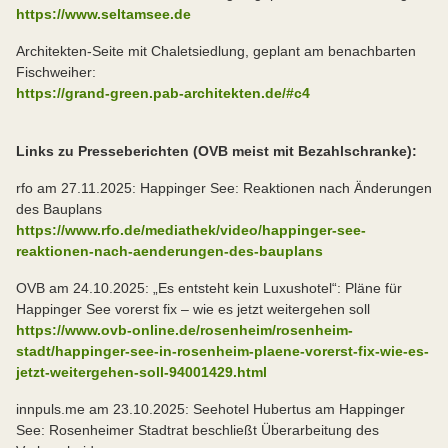
https://www.seltamsee.de
Architekten-Seite mit Chaletsiedlung, geplant am benachbarten
Fischweiher:
https://grand-green.pab-architekten.de/#c4
Links zu Presseberichten (OVB meist mit Bezahlschranke):
rfo am 27.11.2025: Happinger See: Reaktionen nach Änderungen
des Bauplans
https://www.rfo.de/mediathek/video/happinger-see-
reaktionen-nach-aenderungen-des-bauplans
OVB am 24.10.2025: „Es entsteht kein Luxushotel“: Pläne für
Happinger See vorerst fix – wie es jetzt weitergehen soll
https://www.ovb-online.de/rosenheim/rosenheim-
stadt/happinger-see-in-rosenheim-plaene-vorerst-fix-wie-es-
jetzt-weitergehen-soll-94001429.html
innpuls.me am 23.10.2025: Seehotel Hubertus am Happinger
See: Rosenheimer Stadtrat beschließt Überarbeitung des