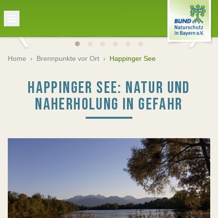
Home
›
Brennpunkte vor Ort
›
Happinger See
HAPPINGER SEE: NATUR UND
NAHERHOLUNG IN GEFAHR