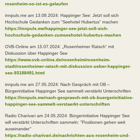
rosenheim-so-ist-es-gelaufen
innpuls.me am 13.08.2024: Happinger See: Jetzt soll sich
Hochschule Gedanken zum “Seehotel Hubertus“ machen
https://innpuls.me/happinger-see-jetzt-soll-sich-
hochschule-gedanken-zumseehotel-hubertus-machen
OVB-Online am 15.07.2024: „Rosenheimer Ratsch“ mit
Diskussion über Happinger See
https://www.ovb-online.de/rosenheim/rosenheim-
stadt/rosenheimer-ratsch-mit-diskussion-ueber-happinger-
see-93188491.html
innpuls.me am 27.05.2024: Nach Gespräch mit OB –
Bürgerinitiative Happinger See sammelt verstärkt Unterschriften
https://innpuls.me/nach-gespraech-mit-ob-buergerinitiative-
happinger-see-sammelt-verstaerkt-unterschriften
Radio Charivari am 24.05.2024: Bürgerinitiative Happinger See
will verstärkt Unterschriften sammeln: "Positionen gehen weit
auseinander"
https://radio-charivari.de/nachrichten-aus-rosenheim-und-