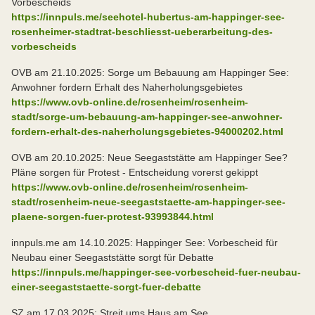
Vorbescheids
https://innpuls.me/seehotel-hubertus-am-happinger-see-
rosenheimer-stadtrat-beschliesst-ueberarbeitung-des-
vorbescheids
OVB am 21.10.2025: Sorge um Bebauung am Happinger See:
Anwohner fordern Erhalt des Naherholungsgebietes
https://www.ovb-online.de/rosenheim/rosenheim-
stadt/sorge-um-bebauung-am-happinger-see-anwohner-
fordern-erhalt-des-naherholungsgebietes-94000202.html
OVB am 20.10.2025: Neue Seegaststätte am Happinger See?
Pläne sorgen für Protest - Entscheidung vorerst gekippt
https://www.ovb-online.de/rosenheim/rosenheim-
stadt/rosenheim-neue-seegaststaette-am-happinger-see-
plaene-sorgen-fuer-protest-93993844.html
innpuls.me am 14.10.2025: Happinger See: Vorbescheid für
Neubau einer Seegaststätte sorgt für Debatte
https://innpuls.me/happinger-see-vorbescheid-fuer-neubau-
einer-seegaststaette-sorgt-fuer-debatte
SZ am 17.03.2025: Streit ums Haus am See