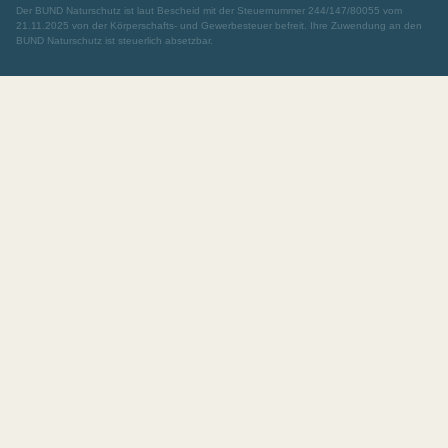
Der BUND Naturschutz ist laut Bescheid mit der Steuernummer 244/147/80055 vom
21.11.2025 von der Körperschafts- und Gewerbesteuer befreit. Ihre Zuwendung an den
BUND Naturschutz ist steuerlich absetzbar.