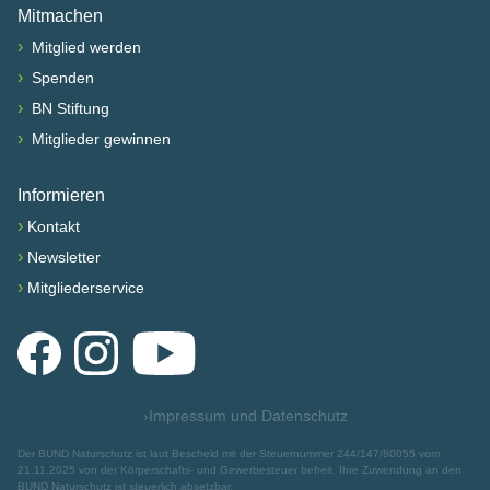
Mitmachen
›
Mitglied werden
›
Spenden
›
BN Stiftung
›
Mitglieder gewinnen
Informieren
›
Kontakt
›
Newsletter
›
Mitgliederservice
Facebook
Instagram
YouTube
›
Impressum und Datenschutz
Der BUND Naturschutz ist laut Bescheid mit der Steuernummer 244/147/80055 vom
21.11.2025 von der Körperschafts- und Gewerbesteuer befreit. Ihre Zuwendung an den
BUND Naturschutz ist steuerlich absetzbar.