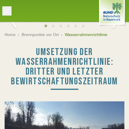
Home
›
Brennpunkte vor Ort
›
Wasserrahmenrichtlinie
UMSETZUNG DER
WASSERRAHMENRICHTLINIE:
DRITTER UND LETZTER
BEWIRTSCHAFTUNGSZEITRAUM