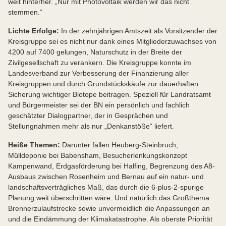
weit hinterher. „Nur mit Photovoltaik werden wir das nicht
stemmen.“
Lichte Erfolge:
In der zehnjährigen Amtszeit als Vorsitzender der
Kreisgruppe sei es nicht nur dank eines Mitgliederzuwachses von
4200 auf 7400 gelungen, Naturschutz in der Breite der
Zivilgesellschaft zu verankern. Die Kreisgruppe konnte im
Landesverband zur Verbesserung der Finanzierung aller
Kreisgruppen und durch Grundstückskäufe zur dauerhaften
Sicherung wichtiger Biotope beitragen. Speziell für Landratsamt
und Bürgermeister sei der BN ein persönlich und fachlich
geschätzter Dialogpartner, der in Gesprächen und
Stellungnahmen mehr als nur „Denkanstöße“ liefert.
Heiße Themen:
Darunter fallen Heuberg-Steinbruch,
Mülldeponie bei Babensham, Besucherlenkungskonzept
Kampenwand, Erdgasförderung bei Halfing, Begrenzung des A8-
Ausbaus zwischen Rosenheim und Bernau auf ein natur- und
landschaftsverträgliches Maß, das durch die 6-plus-2-spurige
Planung weit überschritten wäre. Und natürlich das Großthema
Brennerzulaufstrecke sowie unvermeidlich die Anpassungen an
und die Eindämmung der Klimakatastrophe. Als oberste Priorität