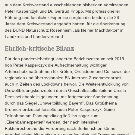
aus dem Kreisvorstand ausscheidenden bisherigen Vorsitzenden
Peter Kasperczyk und Dr. Gertrud Knopp. Mit professioneller
Führung und fachlicher Expertise sorgten die beiden, die 28
Jahre dem Kreisvorstand angehört hatten, für die Anerkennung
des BUND Naturschutz Rosenheim „als kleiner Machtfaktor“ in
Landkreis und Landesverband.
Ehrlich-kritische Bilanz
Für den pandemiebedingt längeren Berichtszeitraum seit 2019
hob Peter Kasperczyk die Aufrechterhaltung wichtiger
Artenschutzmaßnahmen für Kröten, Orchideen und Co. sowie der
regionalen und überregionalen BN-internen Zusammenarbeit
auch in Zeiten des Lockdowns hervor. Die Weiterentwicklung von
Umweltbildungskonzepten durch Geschäftsstellenleiterin Ursula
Fees sei ebenfalls gelungen, mit fortgesetzter Anerkennung
durch das Siegel „Umweltbildung Bayern“. Das Großthema
Brennernordzulauf fesselte auch Peter Kasperczyk: Seine
Teilnahme am Planungsdialog ließ ihn sogar zum
„Eisenbahnexperten“ werden, der nach intensiver
Faktenrecherche die Forderung nach Berlin richten könne,
grundsätzliche Alternativen zu einer lediglich auf Trassenauswahl