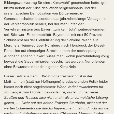
Bildungswerkvortrag für eine „Klimawahl“ gesprochen hatte, griff
hierzu neben der Krise des Windenergieausbaus und der
systematischen Demotivation von Bürgerenergie-
Genossenschaften besonders das jahrzehntelange Versagen in
der Verkehrspolitik heraus, bei der man unter vier
Verkehrsministern aus Bayern „um kein Jota“ weitergekommen
sei. Stichwort Elektromobilität: Bayern sei mit erst 50 Prozent
Schlusslicht bei der Elektrifizierung der Schiene. Wenn auf
Mergners Heimweg über Nürnberg nach Hersbruck der Diesel-
Pendolino auf einspuriger Strecke neben der sechsspurigen
Autobahn entlang tuckert, wisse man, wohin jahrzehntelang völlig
bewusst die Steuermilliarden geschichtet wurden. Nur offenbar
ohne Bewusstsein für die eigenen Klimaziele.
Dieser Satz aus dem JHV-Vorvorjahresbericht ist in der
Maßnahmen (statt nur Hoffnungen) produzierenden Politik leider
immer noch nicht angekommen:
Wenn Verkehrswachstum für
sich längst zum Problem geworden ist, dürfen immer neue
Straßen und Trassen also nicht mehr als unvermeidliche Lösung
gelten, …. Nicht auf der dritten Erdinger Startbahn, nicht auf der
vierten Schienentrasse durchs bayerische Inntal und nicht auf der
sechsten Autobahnspur durch den Chiemgau.
Mergner fordert