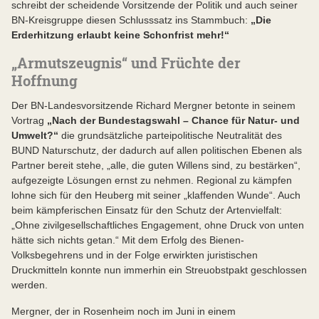
schreibt der scheidende Vorsitzende der Politik und auch seiner
BN-Kreisgruppe diesen Schlusssatz ins Stammbuch:
„Die
Erderhitzung erlaubt keine Schonfrist mehr!“
„Armutszeugnis“ und Früchte der
Hoffnung
Der BN-Landesvorsitzende Richard Mergner betonte in seinem
Vortrag
„Nach der Bundestagswahl – Chance für Natur- und
Umwelt?“
die grundsätzliche parteipolitische Neutralität des
BUND Naturschutz, der dadurch auf allen politischen Ebenen als
Partner bereit stehe, „alle, die guten Willens sind, zu bestärken“,
aufgezeigte Lösungen ernst zu nehmen. Regional zu kämpfen
lohne sich für den Heuberg mit seiner „klaffenden Wunde“. Auch
beim kämpferischen Einsatz für den Schutz der Artenvielfalt:
„Ohne zivilgesellschaftliches Engagement, ohne Druck von unten
hätte sich nichts getan.“ Mit dem Erfolg des Bienen-
Volksbegehrens und in der Folge erwirkten juristischen
Druckmitteln konnte nun immerhin ein Streuobstpakt geschlossen
werden.
Mergner, der in Rosenheim noch im Juni in einem