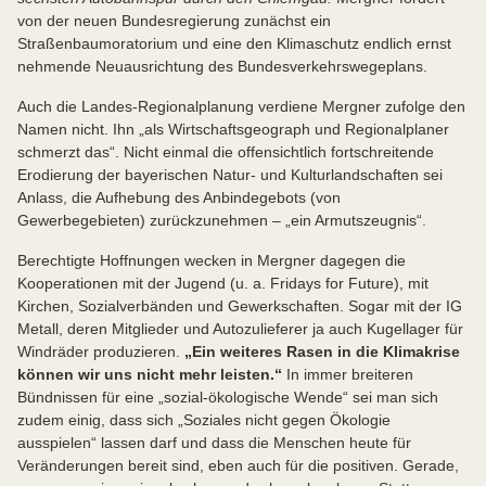
von der neuen Bundesregierung zunächst ein
Straßenbaumoratorium und eine den Klimaschutz endlich ernst
nehmende Neuausrichtung des Bundesverkehrswegeplans.
Auch die Landes-Regionalplanung verdiene Mergner zufolge den
Namen nicht. Ihn „als Wirtschaftsgeograph und Regionalplaner
schmerzt das“. Nicht einmal die offensichtlich fortschreitende
Erodierung der bayerischen Natur- und Kulturlandschaften sei
Anlass, die Aufhebung des Anbindegebots (von
Gewerbegebieten) zurückzunehmen – „ein Armutszeugnis“.
Berechtigte Hoffnungen wecken in Mergner dagegen die
Kooperationen mit der Jugend (u. a. Fridays for Future), mit
Kirchen, Sozialverbänden und Gewerkschaften. Sogar mit der IG
Metall, deren Mitglieder und Autozulieferer ja auch Kugellager für
Windräder produzieren.
„Ein weiteres Rasen in die Klimakrise
können wir uns nicht mehr leisten.“
In immer breiteren
Bündnissen für eine „sozial-ökologische Wende“ sei man sich
zudem einig, dass sich „Soziales nicht gegen Ökologie
ausspielen“ lassen darf und dass die Menschen heute für
Veränderungen bereit sind, eben auch für die positiven. Gerade,