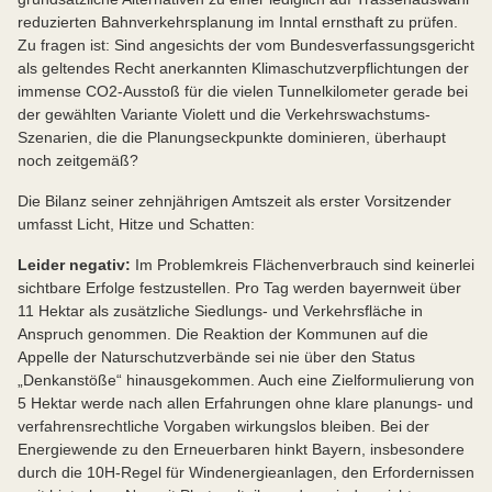
reduzierten Bahnverkehrsplanung im Inntal ernsthaft zu prüfen.
Zu fragen ist: Sind angesichts der vom Bundesverfassungsgericht
als geltendes Recht anerkannten Klimaschutzverpflichtungen der
immense CO2-Ausstoß für die vielen Tunnelkilometer gerade bei
der gewählten Variante Violett und die Verkehrswachstums-
Szenarien, die die Planungseckpunkte dominieren, überhaupt
noch zeitgemäß?
Die Bilanz seiner zehnjährigen Amtszeit als erster Vorsitzender
umfasst Licht, Hitze und Schatten:
Leider negativ:
Im Problemkreis Flächenverbrauch sind keinerlei
sichtbare Erfolge festzustellen. Pro Tag werden bayernweit über
11 Hektar als zusätzliche Siedlungs- und Verkehrsfläche in
Anspruch genommen. Die Reaktion der Kommunen auf die
Appelle der Naturschutzverbände sei nie über den Status
„Denkanstöße“ hinausgekommen. Auch eine Zielformulierung von
5 Hektar werde nach allen Erfahrungen ohne klare planungs- und
verfahrensrechtliche Vorgaben wirkungslos bleiben. Bei der
Energiewende zu den Erneuerbaren hinkt Bayern, insbesondere
durch die 10H-Regel für Windenergieanlagen, den Erfordernissen