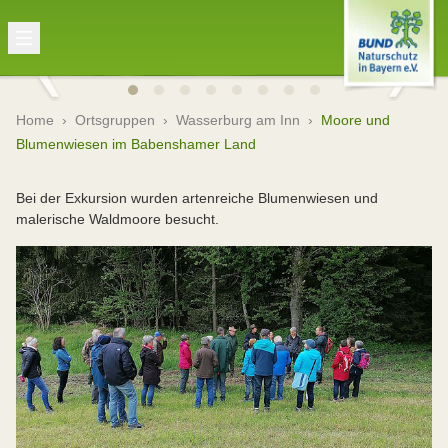
Home
›
Ortsgruppen
›
Wasserburg am Inn
›
Moore und
Blumenwiesen im Babenshamer Land
Bei der Exkursion wurden artenreiche Blumenwiesen und
malerische Waldmoore besucht.