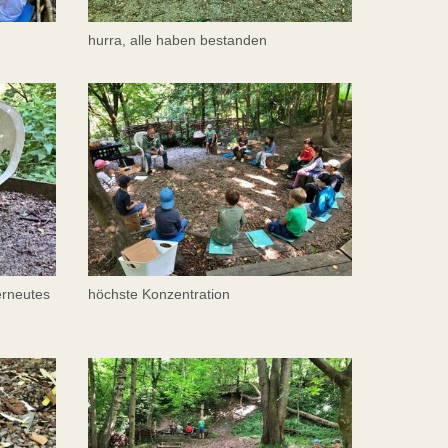
hurra, alle haben bestanden
erneutes
höchste Konzentration