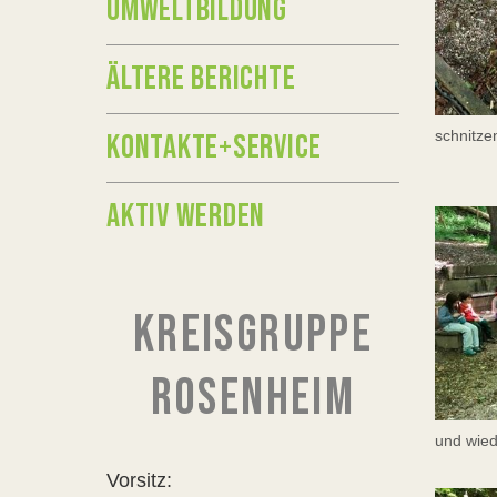
UMWELTBILDUNG
ÄLTERE BERICHTE
schnitze
KONTAKTE+SERVICE
AKTIV WERDEN
KREISGRUPPE
ROSENHEIM
und wied
Vorsitz: