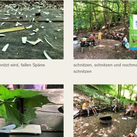
nitzt wird, fallen Späne
schnitzen, schnitzen und nochma
schnitzen