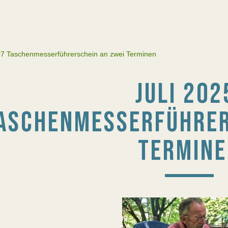
7 Taschenmesserführerschein an zwei Terminen
JULI 202
ASCHENMESSERFÜHRER
TERMIN