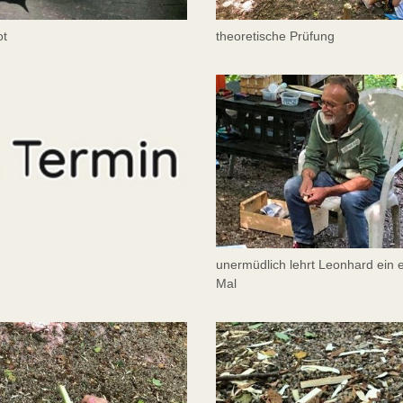
ot
theoretische Prüfung
unermüdlich lehrt Leonhard ein 
Mal