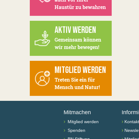
Haustür zu bewahren
AKTIV WERDEN
Gemeinsam können
wir mehr bewegen!
MITGLIED WERDEN
Treten Sie ein für
Mensch und Natur!
Mitmachen
Inform
›
›
Mitglied werden
Kontak
›
›
Spenden
Newslet
›
›