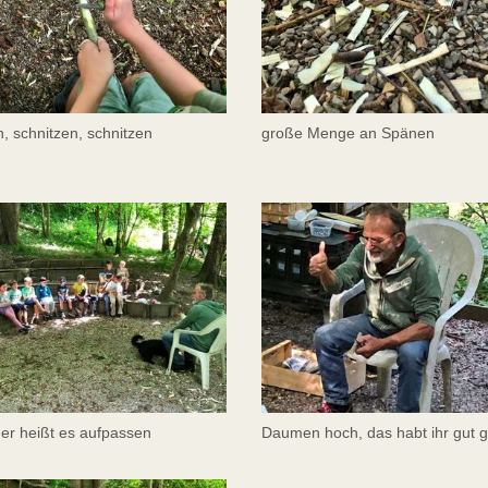
n, schnitzen, schnitzen
große Menge an Spänen
er heißt es aufpassen
Daumen hoch, das habt ihr gut 