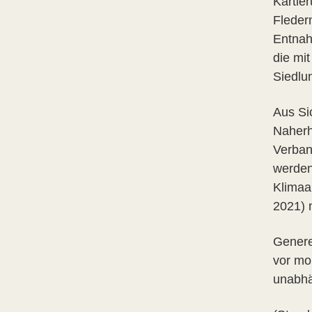
Kartie
Fleder
Entnah
die mi
Siedlu
Aus Si
Naherh
Verban
werden.
Klimaa
2021) 
Genere
vor mo
unabhä