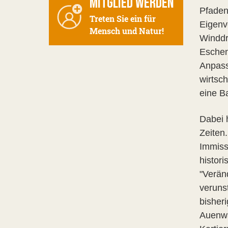
MITGLIED WERDEN
Pfaden
Treten Sie ein für
Eigenv
Mensch und Natur!
Winddr
Eschen
Anpass
wirtsc
eine B
Dabei 
Zeiten
Immiss
histori
"Verän
verunst
bisher
Auenwa