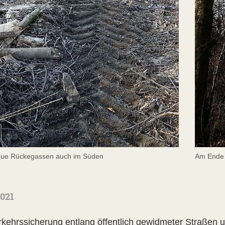
neue Rückegassen auch im Süden
Am Ende f
2021
rkehrssicherung entlang öffentlich gewidmeter Straßen un