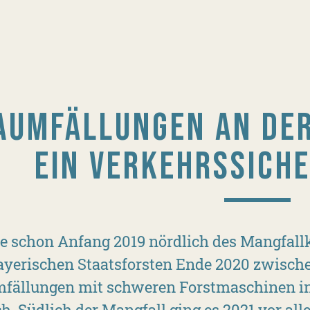
AUMFÄLLUNGEN AN DER
EIN VERKEHRSSICH
e schon Anfang 2019 nördlich des Mangfall
ayerischen Staatsforsten Ende 2020 zwisch
fällungen mit schweren Forstmaschinen i
h. Südlich der Mangfall ging es 2021 vor al