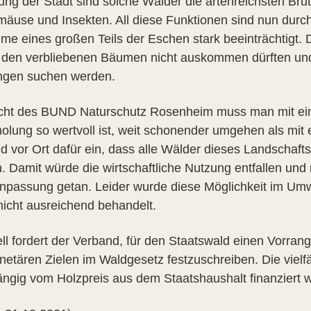
rung der Stadt sind solche Wälder die artenreichsten Bru
mäuse und Insekten. All diese Funktionen sind nun dur
me eines großen Teils der Eschen stark beeinträchtigt. D
t den verbliebenen Bäumen nicht auskommen dürften und
ngen suchen werden.
cht des BUND Naturschutz Rosenheim muss man mit ein
olung so wertvoll ist, weit schonender umgehen als mit e
d vor Ort dafür ein, dass alle Wälder dieses Landschaf
 Damit würde die wirtschaftliche Nutzung entfallen und m
npassung getan. Leider wurde diese Möglichkeit im Um
nicht ausreichend behandelt.
ll fordert der Verband, für den Staatswald einen Vorrang
netären Zielen im Waldgesetz festzuschreiben. Die viel
ngig vom Holzpreis aus dem Staatshaushalt finanziert 