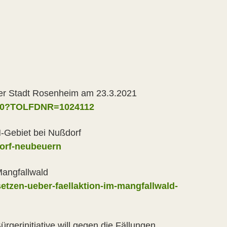
r Stadt Rosenheim am 23.3.2021
to020?TOLFDNR=1024112
-Gebiet bei Nußdorf
dorf-neubeuern
Mangfallwald
etzen-ueber-faellaktion-im-mangfallwald-
erinitiative will gegen die Fällungen