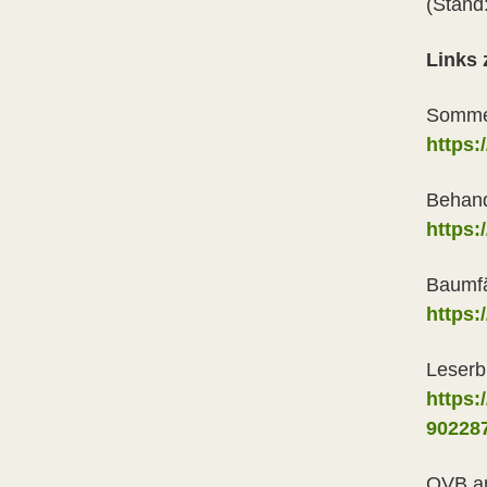
(Stand
Links 
Sommer
https:
Behand
https:
Baumfä
https:
Leserb
https:
90228
OVB am