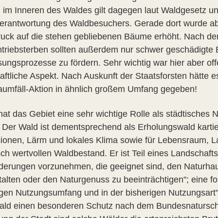
 im Inneren des Waldes gilt dagegen laut Waldgesetz u
erantwortung des Waldbesuchers. Gerade dort wurde abe
uck auf die stehen gebliebenen Bäume erhöht. Nach de
triebsterben sollten außerdem nur schwer geschädigt
ungsprozesse zu fördern. Sehr wichtig war hier aber offe
haftliche Aspekt. Nach Auskunft der Staatsforsten hätte
aumfäll-Aktion in ähnlich großem Umfang gegeben!
hat das Gebiet eine sehr wichtige Rolle als städtisches
. Der Wald ist dementsprechend als Erholungswald kartier
ionen, Lärm und lokales Klima sowie für Lebensraum, L
sch wertvollen Waldbestand. Er ist Teil eines Landschaft
derungen vorzunehmen, die geeignet sind, den Naturhau
alten oder den Naturgenuss zu beeinträchtigen"; eine for
igen Nutzungsumfang und in der bisherigen Nutzungsart" 
ld einen besonderen Schutz nach dem Bundesnaturschu