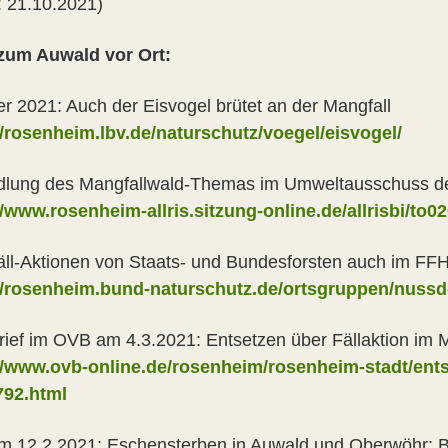
: 21.10.2021)
zum Auwald vor Ort:
 2021: Auch der Eisvogel brütet an der Mangfall
//rosenheim.lbv.de/naturschutz/voegel/eisvogel/
lung des Mangfallwald-Themas im Umweltausschuss de
//www.rosenheim-allris.sitzung-online.de/allrisbi/
ll-Aktionen von Staats- und Bundesforsten auch im FFH
//rosenheim.bund-naturschutz.de/ortsgruppen/nuss
rief im OVB am 4.3.2021: Entsetzen über Fällaktion im 
//www.ovb-online.de/rosenheim/rosenheim-stadt/ents
792.html
 12.2.2021: Eschensterben in Auwald und Oberwöhr: Bürg