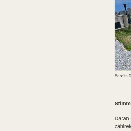
Bereits 
Stimmt
Daran 
zahlre