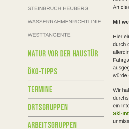
An die
STEINBRUCH HEUBERG
WASSERRAHMENRICHTLINIE
Mit we
WESTTANGENTE
Hier ei
durch 
NATUR VOR DER HAUSTÜR
allerd
Fahrga
ausgeg
ÖKO-TIPPS
würde d
TERMINE
Wir ha
durchs
ORTSGRUPPEN
ein In
Ski-In
unmiss
ARBEITSGRUPPEN