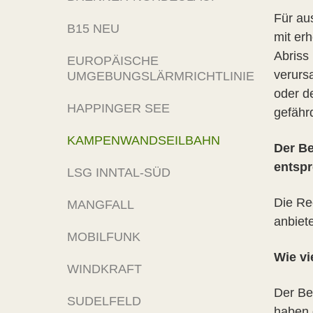
Für au
B15 NEU
mit er
Abriss
EUROPÄISCHE
verurs
UMGEBUNGSLÄRMRICHTLINIE
oder d
HAPPINGER SEE
gefähr
KAMPENWANDSEILBAHN
Der Be
entspr
LSG INNTAL-SÜD
Die Re
MANGFALL
anbiete
MOBILFUNK
Wie vi
WINDKRAFT
Der Be
SUDELFELD
haben 