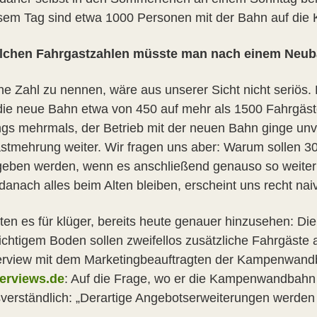
sem Tag sind etwa 1000 Personen mit der Bahn auf di
lchen Fahrgastzahlen müsste man nach einem Neuba
ne Zahl zu nennen, wäre aus unserer Sicht nicht seriös. 
die neue Bahn etwa von 450 auf mehr als 1500 Fahrgäste
ings mehrmals, der Betrieb mit der neuen Bahn ginge u
stmehrung weiter. Wir fragen uns aber: Warum sollen 30
eben werden, wenn es anschließend genauso so weiter lä
anach alles beim Alten bleiben, erscheint uns recht naiv
lten es für klüger, bereits heute genauer hinzusehen: Di
ichtigem Boden sollen zweifellos zusätzliche Fahrgäste 
terview mit dem Marketingbeauftragten der Kampenwan
terviews.de
: Auf die Frage, wo er die Kampenwandbahn 
verständlich: „Derartige Angebotserweiterungen werde