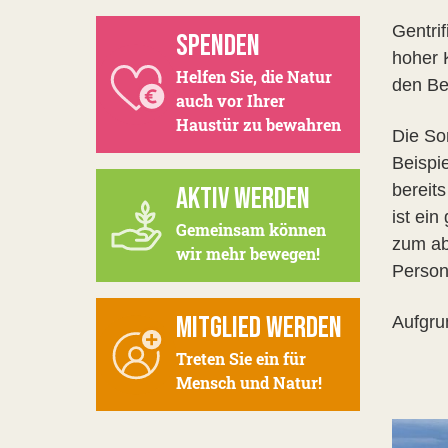
Gentri
SPENDEN
hoher 
Helfen Sie, die Natur
den Be
auch vor Ihrer
Haustür zu bewahren
Die So
Beispie
bereit
AKTIV WERDEN
ist ei
Gemeinsam können
zum ab
wir mehr bewegen!
Person
MITGLIED WERDEN
Aufgru
Treten Sie ein für
Mensch und Natur!