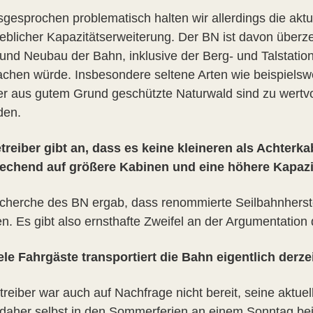
sgesprochen problematisch halten wir allerdings die akt
heblicher Kapazitätserweiterung. Der BN ist davon überz
 und Neubau der Bahn, inklusive der Berg- und Talstatio
achen würde. Insbesondere seltene Arten wie beispielsw
er aus gutem Grund geschützte Naturwald sind zu wertvoll
den.
treiber gibt an, dass es keine kleineren als Achter
echend auf größere Kabinen und eine höhere Kapazit
cherche des BN ergab, dass renommierte Seilbahnherst
n. Es gibt also ernsthafte Zweifel an der Argumentation 
ele Fahrgäste transportiert die Bahn eigentlich derze
treiber war auch auf Nachfrage nicht bereit, seine aktue
daher selbst in den Sommerferien an einem Sonntag bei