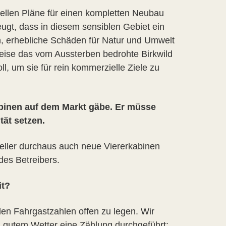
uellen Pläne für einen kompletten Neubau
eugt, dass in diesem sensiblen Gebiet ein
n, erhebliche Schäden für Natur und Umwelt
eise das vom Aussterben bedrohte Birkwild
, um sie für rein kommerzielle Ziele zu
kabinen auf dem Markt gäbe. Er müsse
ät setzen.
eller durchaus auch neue Viererkabinen
des Betreibers.
it?
llen Fahrgastzahlen offen zu legen. Wir
 gutem Wetter eine Zählung durchgeführt: