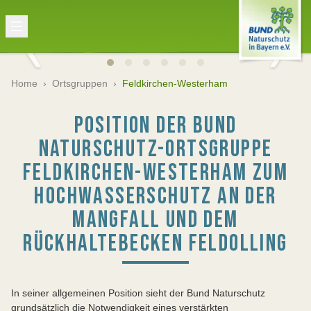
Home
›
Ortsgruppen
›
Feldkirchen-Westerham
POSITION DER BUND
NATURSCHUTZ-ORTSGRUPPE
FELDKIRCHEN-WESTERHAM ZUM
HOCHWASSERSCHUTZ AN DER
MANGFALL UND DEM
RÜCKHALTEBECKEN FELDOLLING
In seiner allgemeinen Position sieht der Bund Naturschutz
grundsätzlich die Notwendigkeit eines verstärkten