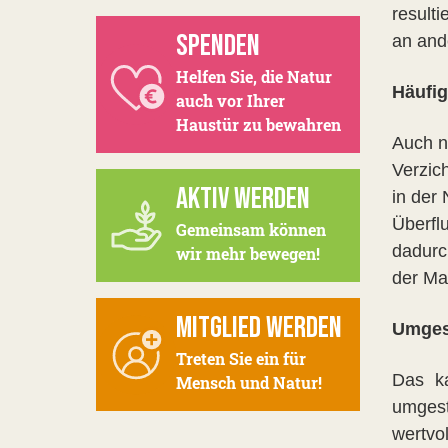
result
SPENDEN
an and
Helfen Sie, die Natur
Häufig
auch vor Ihrer
Haustür zu bewahren
Auch n
Verzic
AKTIV WERDEN
in der
Überfl
Gemeinsam können
dadurc
wir mehr bewegen!
der Man
MITGLIED WERDEN
Umgest
Treten Sie ein für
Das ka
Mensch und Natur!
umgest
wertvo