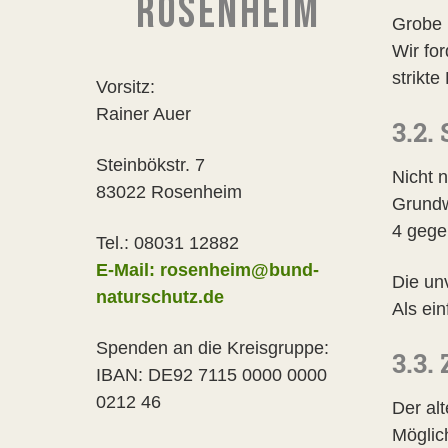
ROSENHEIM
Grobe 
Wir for
strikt
Vorsitz:
Rainer Auer
3.2
Steinbökstr. 7
Nicht 
83022 Rosenheim
Grundw
4 gege
Tel.: 08031 12882
E-Mail: rosenheim@bund-
Die un
naturschutz.de
Als ei
Spenden an die Kreisgruppe:
3.3.
IBAN: DE92 7115 0000 0000
0212 46
Der alt
Möglic