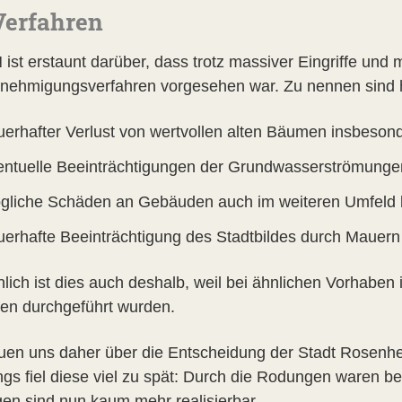
Verfahren
 ist erstaunt darüber, dass trotz massiver Eingriffe u
neh­migungsverfahren vorgesehen war. Zu nennen sind h
uerhafter Verlust von wertvollen alten Bäumen insbeson
entuelle Beeinträchtigungen der Grundwasserströmung
gliche Schäden an Gebäuden auch im weiteren Umfeld
uerhafte Beeinträchtigung des Stadtbildes durch Mauer
lich ist dies auch deshalb, weil bei ähnlichen Vorhaben i
ren durchgeführt wurden.
euen uns daher über die Entscheidung der Stadt Rosenheim
ings fiel diese viel zu spät: Durch die Rodungen waren b
en sind nun kaum mehr realisierbar.