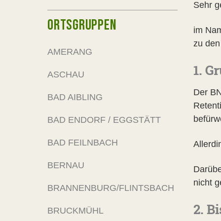
Sehr g
ORTSGRUPPEN
im Nam
zu den
AMERANG
1. G
ASCHAU
Der BN
BAD AIBLING
Retent
befürw
BAD ENDORF / EGGSTÄTT
BAD FEILNBACH
Allerd
BERNAU
Darübe
nicht 
BRANNENBURG/FLINTSBACH
2. B
BRUCKMÜHL