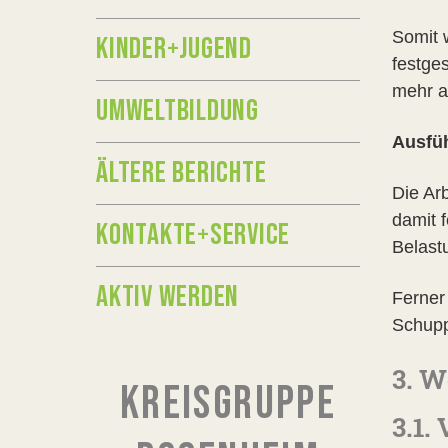
Somit 
KINDER+JUGEND
festge
mehr a
UMWELTBILDUNG
Ausfü
ÄLTERE BERICHTE
Die Ar
damit 
KONTAKTE+SERVICE
Belast
AKTIV WERDEN
Ferner
Schupp
3. W
KREISGRUPPE
3.1.