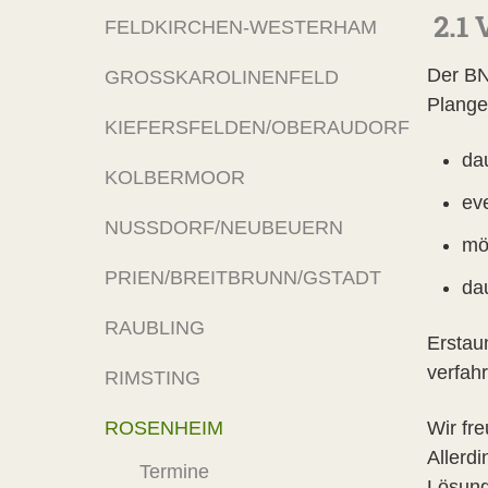
2.1 
FELDKIRCHEN-WESTERHAM
Der BN
GROSSKAROLINENFELD
Plange
KIEFERSFELDEN/OBERAUDORF
da
KOLBERMOOR
ev
NUSSDORF/NEUBEUERN
mö
PRIEN/BREITBRUNN/GSTADT
da
RAUBLING
Erstaun
verfah
RIMSTING
ROSENHEIM
Wir fr
Allerd
Termine
Lösung