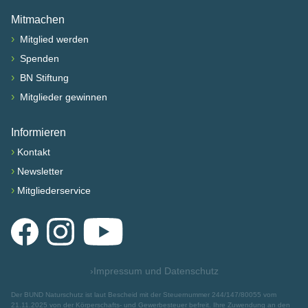
Mitmachen
›
Mitglied werden
›
Spenden
›
BN Stiftung
›
Mitglieder gewinnen
Informieren
›
Kontakt
›
Newsletter
›
Mitgliederservice
Facebook
Instagram
YouTube
›
Impressum und Datenschutz
Der BUND Naturschutz ist laut Bescheid mit der Steuernummer 244/147/80055 vom
21.11.2025 von der Körperschafts- und Gewerbesteuer befreit. Ihre Zuwendung an den