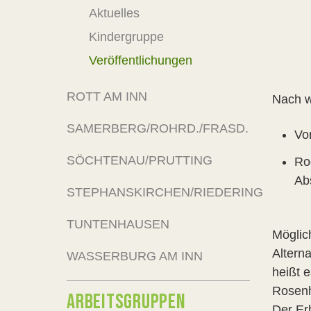
Aktuelles
Kindergruppe
Veröffentlichungen
ROTT AM INN
Nach wi
SAMERBERG/ROHRD./FRASD.
Vo
SÖCHTENAU/PRUTTING
Ro
Ab
STEPHANSKIRCHEN/RIEDERING
TUNTENHAUSEN
Möglic
Altern
WASSERBURG AM INN
heißt e
Rosenh
ARBEITSGRUPPEN
Der Er