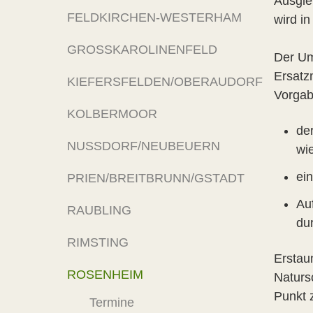
Ausgle
FELDKIRCHEN-WESTERHAM
wird i
GROSSKAROLINENFELD
Der Um
Ersatz
KIEFERSFELDEN/OBERAUDORF
Vorgab
KOLBERMOOR
de
NUSSDORF/NEUBEUERN
wi
ein
PRIEN/BREITBRUNN/GSTADT
Au
RAUBLING
du
RIMSTING
Erstau
ROSENHEIM
Naturs
Punkt z
Termine