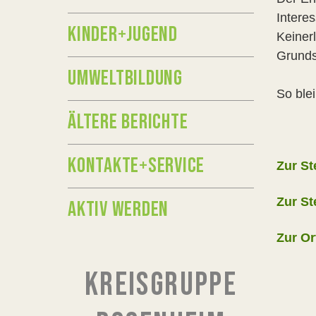
Intere
KINDER+JUGEND
Keiner
Grunds
UMWELTBILDUNG
So ble
ÄLTERE BERICHTE
KONTAKTE+SERVICE
Zur S
Zur S
AKTIV WERDEN
Zur O
KREISGRUPPE