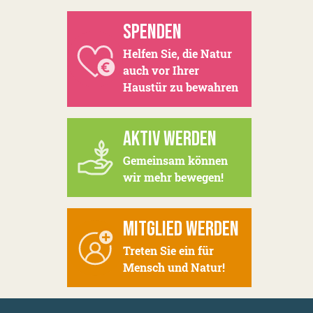
SPENDEN
Helfen Sie, die Natur
auch vor Ihrer
Haustür zu bewahren
AKTIV WERDEN
Gemeinsam können
wir mehr bewegen!
MITGLIED WERDEN
Treten Sie ein für
Mensch und Natur!