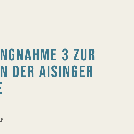
UNGNAHME 3 ZUR
N DER AISINGER
E
d“