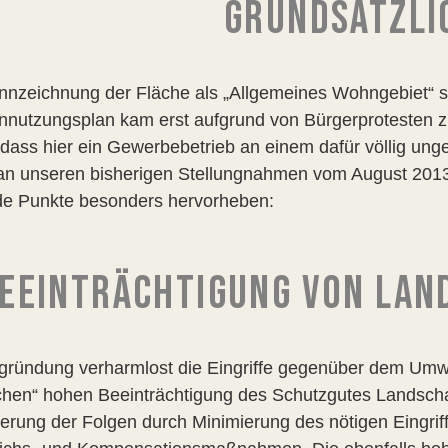
GRUNDSÄTZLI
nnzeichnung der Fläche als „Allgemeines Wohngebiet“ st
nnutzungsplan kam erst aufgrund von Bürgerprotesten zu
 dass hier ein Gewerbebetrieb an einem dafür völlig unge
an unseren bisherigen Stellungnahmen vom August 2013
de Punkte besonders hervorheben:
EEINTRÄCHTIGUNG VON LAN
gründung verharmlost die Eingriffe gegenüber dem Umwelt
chen“ hohen Beeinträchtigung des Schutzgutes Landscha
erung der Folgen durch Minimierung des nötigen Eingrif