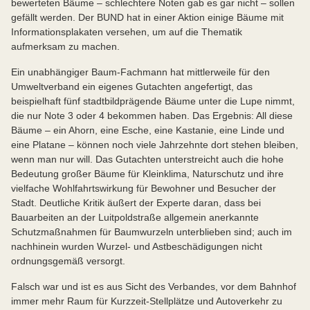
bewerteten Bäume – schlechtere Noten gab es gar nicht – sollen
gefällt werden. Der BUND hat in einer Aktion einige Bäume mit
Informationsplakaten versehen, um auf die Thematik
aufmerksam zu machen.
Ein unabhängiger Baum-Fachmann hat mittlerweile für den
Umweltverband ein eigenes Gutachten angefertigt, das
beispielhaft fünf stadtbildprägende Bäume unter die Lupe nimmt,
die nur Note 3 oder 4 bekommen haben. Das Ergebnis: All diese
Bäume – ein Ahorn, eine Esche, eine Kastanie, eine Linde und
eine Platane – können noch viele Jahrzehnte dort stehen bleiben,
wenn man nur will. Das Gutachten unterstreicht auch die hohe
Bedeutung großer Bäume für Kleinklima, Naturschutz und ihre
vielfache Wohlfahrtswirkung für Bewohner und Besucher der
Stadt. Deutliche Kritik äußert der Experte daran, dass bei
Bauarbeiten an der Luitpoldstraße allgemein anerkannte
Schutzmaßnahmen für Baumwurzeln unterblieben sind; auch im
nachhinein wurden Wurzel- und Astbeschädigungen nicht
ordnungsgemäß versorgt.
Falsch war und ist es aus Sicht des Verbandes, vor dem Bahnhof
immer mehr Raum für Kurzzeit-Stellplätze und Autoverkehr zu